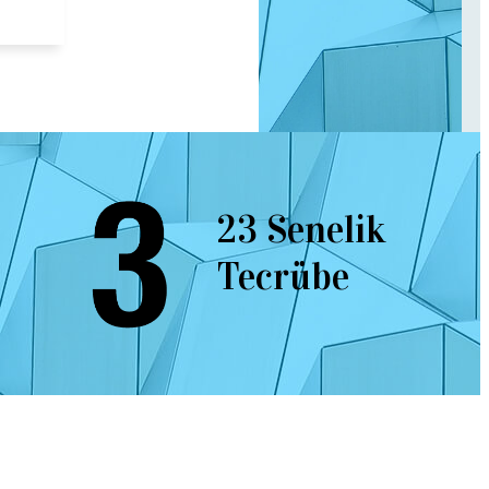
23 Senelik
Tecrübe